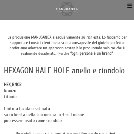
La produzione MANUGANDA è esclusivamente su richiesta. Lo facciamo per
supportare i nostri clienti nella scelta consapevole del gioiello perfetto:
preferiamo adottare un approccio sostenibile producendo solo ciò che è
realmente desiderato. Perchè
“ogni persona è un brand”
.
HEXAGON HALF HOLE anello e ciondolo
HEX_RN02
bronzo
titanio
.
finitura lucida o satinata
su richiesta nella tua misura in 3 settimane
può essere usato come ciondolo
Un gioiello gender-fluid, versatile e multifunzionale con intimi