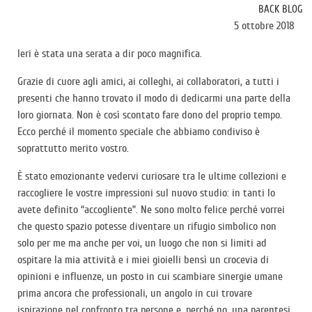
BACK BLOG
5 ottobre 2018
Ieri è stata una serata a dir poco magnifica.
Grazie di cuore agli amici, ai colleghi, ai collaboratori, a tutti i
presenti che hanno trovato il modo di dedicarmi una parte della
loro giornata. Non è così scontato fare dono del proprio tempo.
Ecco perché il momento speciale che abbiamo condiviso è
soprattutto merito vostro.
È stato emozionante vedervi curiosare tra le ultime collezioni e
raccogliere le vostre impressioni sul nuovo studio: in tanti lo
avete definito “accogliente”. Ne sono molto felice perché vorrei
che questo spazio potesse diventare un rifugio simbolico non
solo per me ma anche per voi, un luogo che non si limiti ad
ospitare la mia attività e i miei gioielli bensì un crocevia di
opinioni e influenze, un posto in cui scambiare sinergie umane
prima ancora che professionali, un angolo in cui trovare
ispirazione nel confronto tra persone e, perché no, una parentesi